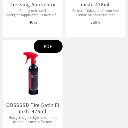
Dressing Applicator
inish, 476ml
Smidig och stabil
En matt ”däckglans” som inte
däckglansapplikator. Se nedan för
klibbar. Se nedan för mer
mer information.
information.
40
360
KR
KR
KÖP
OBSSSSD Tire Satin Fi
nish, 476ml
Halvglansig däckglans som inte
klibbar. Se nedan för mer
information.