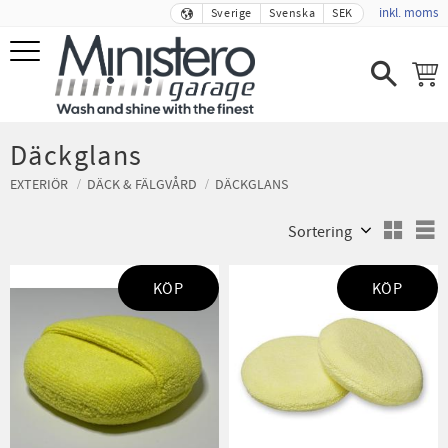
inkl. moms
Sverige
Svenska
SEK
Meny
Däckglans
EXTERIÖR
DÄCK & FÄLGVÅRD
DÄCKGLANS
Välj sortering
V
KÖP
KÖP