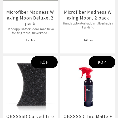
Microfiber Madness W
Microfiber Madness W
axing Moon Deluxe, 2
axing Moon, 2 pack
pack
Handapplikatorkuddar tillverkade i
Tyskland
Handapplikatorkuddar med ficka
för fingrarna, tillverkade i
Tyskland
179
149
KR
KR
KÖP
KÖP
​OBSSSSD Curved Tire
OBSSSSD Tire Matte F