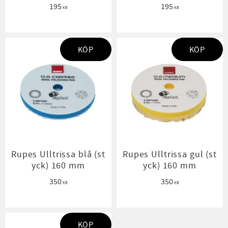
195
195
KR
KR
KÖP
KÖP
Rupes Ulltrissa blå (st
Rupes Ulltrissa gul (st
yck) 160 mm
yck) 160 mm
350
350
KR
KR
KÖP