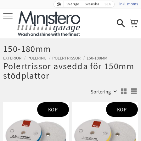
inkl. moms
Sverige
Svenska
SEK
Meny
150-180mm
EXTERIÖR
POLERING
POLERTRISSOR
150-180MM
Polertrissor avsedda för 150mm
stödplattor
Välj sortering
V
KÖP
KÖP