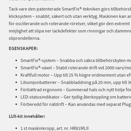
Tack vare den patenterade SmartFix®-tekniken görs tillbehörs
klicksystem – snabbt, säkert och utan verktyg. Maskinen kan a
för oscillerande och roterande rörelser, vilket gör den extrem
möjlighet att slipa ner lackdefekter som rinningar och dam
sliprondellerna.
EGENSKAPER:
SmartFix®-system – Snabba och säkra tillbehörsbyten 
SmartFix®-växel – Stabil roterande drift vid 2000 varv/
Kraftfull motor – Upp till 25 % högre vridmoment utan e
Litiumjonbatterier – Snabbladdning på 20 min, upp till 30
Förbättrad ergonomi – Gummerad hals och nytt hölje för
LED-statusindikator – Ger tydlig återkoppling om batteri
Förberedd för nätdrift – Kan användas med separat Plug
LUX-kit innehåller:
1 st maskinkropp, art. nr. HR81MLII