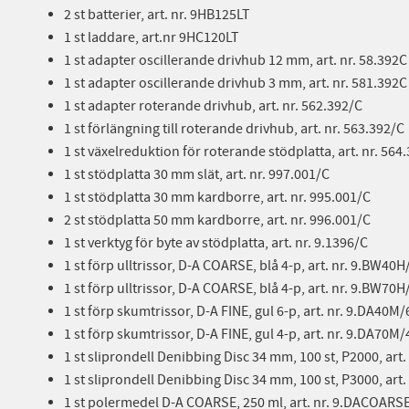
2 st batterier, art. nr. 9HB125LT
1 st laddare, art.nr 9HC120LT
1 st adapter oscillerande drivhub 12 mm, art. nr. 58.392C
1 st adapter oscillerande drivhub 3 mm, art. nr. 581.392C
1 st adapter roterande drivhub, art. nr. 562.392/C
1 st förlängning till roterande drivhub, art. nr. 563.392/C
1 st växelreduktion för roterande stödplatta, art. nr. 564
1 st stödplatta 30 mm slät, art. nr. 997.001/C
1 st stödplatta 30 mm kardborre, art. nr. 995.001/C
2 st stödplatta 50 mm kardborre, art. nr. 996.001/C
1 st verktyg för byte av stödplatta, art. nr. 9.1396/C
1 st förp ulltrissor, D-A COARSE, blå 4-p, art. nr. 9.BW40H
1 st förp ulltrissor, D-A COARSE, blå 4-p, art. nr. 9.BW70H
1 st förp skumtrissor, D-A FINE, gul 6-p, art. nr. 9.DA40M/
1 st förp skumtrissor, D-A FINE, gul 4-p, art. nr. 9.DA70M/
1 st sliprondell Denibbing Disc 34 mm, 100 st, P2000, art
1 st sliprondell Denibbing Disc 34 mm, 100 st, P3000, art
1 st polermedel D-A COARSE, 250 ml, art. nr. 9.DACOARS