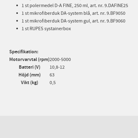
1 st polermedel D-A FINE, 250 ml, art. nr. 9.DAFINE25
1 st mikrofiberduk DA-system blå, art. nr. 9.BF9050
1 st mikrofiberduk DA-system gul, art. nr. 9.BF9060
1 st RUPES systainerbox
Specifikation:
Motorvarvtal (rpm)
2000-5000
Batteri (V)
10,8-12
Höjd (mm)
63
Vikt (kg)
0,5