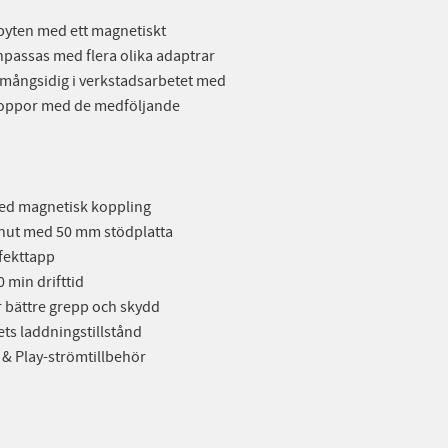
byten med ett magnetiskt
npassas med flera olika adaptrar
t mångsidig i verkstadsarbetet med
mnoppor med de medföljande
med magnetisk koppling
minut med 50 mm stödplatta
ffekttapp
 min drifttid
 bättre grepp och skydd
ets laddningstillstånd
 & Play-strömtillbehör