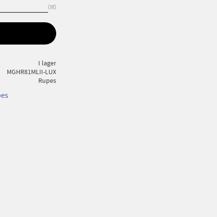
st
I lager
MGHR81MLII-LUX
Rupes
pes