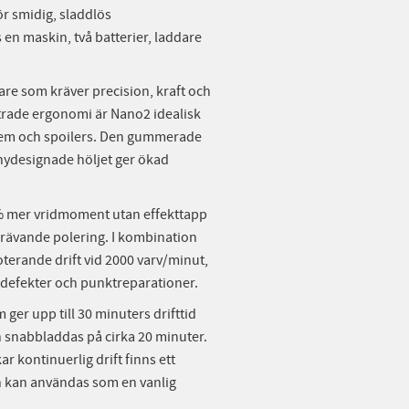
ör smidig, sladdlös
 en maskin, två batterier, laddare
are som kräver precision, kraft och
ättrade ergonomi är Nano2 idealisk
lem och spoilers. Den gummerade
nydesignade höljet ger ökad
5 % mer vridmoment utan effekttapp
krävande polering. I kombination
oterande drift vid 2000 varv/minut,
kdefekter och punktreparationer.
er upp till 30 minuters drifttid
h snabbladdas på cirka 20 minuter.
r kontinuerlig drift finns ett
en kan användas som en vanlig