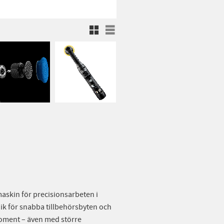
Rutnätsvy
Listvy
askin för precisionsarbeten i
k för snabba tillbehörsbyten och
moment – även med större