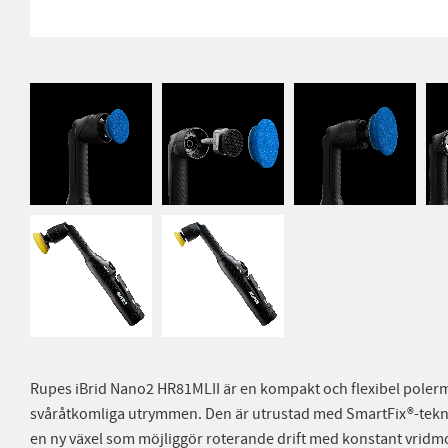
Rupes iBrid Nano2 HR81MLII är en kompakt och flexibel polerm
svåråtkomliga utrymmen. Den är utrustad med SmartFix®-tekni
en ny växel som möjliggör roterande drift med konstant vrid