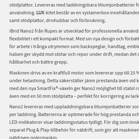
stödplattor. Levereras med laddningsbara litiumjonbatterier f
användning.
LUX
-kitet består av en systainerbox innehållandes
samt stödplattor, drivhubbar och förbrukning.
iBrid Nano2 från Rupes är utvecklad för professionella använd
flexibilitet i ett kompakt format. Med sin nya design och förb
för arbete i trånga utrymmen som backspeglar, handtag, emb
halsen ger skydd mot stötar och repor under drift, medan det 
hållbarhet och bättre grepp.
Maskinen drivs av en kraftfull motor som levererar upp till 2
under belastning. Detta säkerställer jämn prestanda även vid 
med den nya SmartFix®-växeln ger Nano2 möjlighet till stabil r
även med en 50 mm stödplatta – perfekt för korrigering av lac
Nano2 levereras med uppladdningsbara litiumjonbatterier som g
per laddning. Batterierna är optimerade för hög prestanda oc
LED-indikatorer visar laddningsstatus tydligt. För dig som önska
separat Plug & Play-tillbehör för nätdrift, som gör att maskin
nätdriven polermaskin.