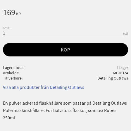
169
KR
Antal
st
KÖP
Lagerstatus
I lager
Artikelnr
MGDO24
Tillverkare
Detailing Outlaws
Visa alla produkter från Detailing Outlaws
En pulverlackerad flaskhållare som passar på Detailing Outlaws
Polermaskinshållare. För halvstora flaskor, som tex Rupes
250ml.